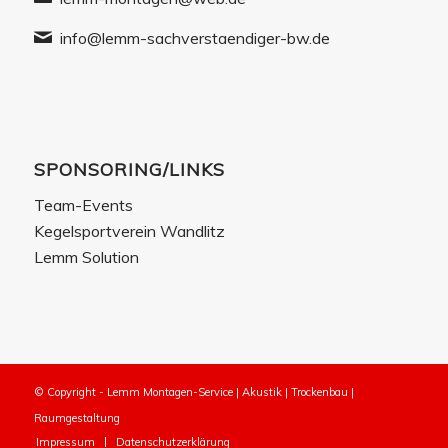
info@lemm-sachverstaendiger-bw.de
SPONSORING/LINKS
Team-Events
Kegelsportverein Wandlitz
Lemm Solution
© Copyright - Lemm Montagen-Service | Akustik | Trockenbau |
Raumgestaltung
Impressum
Datenschutzerklärung