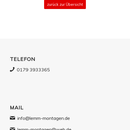
zurück zur Übersicht
1.423
TELEFON
0179 3933365
MAIL
info@lemm-montagen.de
lemm-montagen@web.de